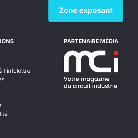
Zone exposant
IONS
PARTENAIRE MÉDIA
 l’infolettre
as
e
lité