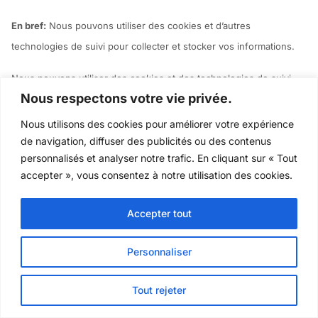
En bref:
Nous pouvons utiliser des cookies et d’autres
technologies de suivi pour collecter et stocker vos informations.
Nous pouvons utiliser des cookies et des technologies de suivi
Nous respectons votre vie privée.
similaires (comme des balises Web et des pixels) pour accéder ou
stocker des informations. Des informations spécifiques sur la
Nous utilisons des cookies pour améliorer votre expérience
manière dont nous utilisons ces technologies et sur la manière
de navigation, diffuser des publicités ou des contenus
personnalisés et analyser notre trafic. En cliquant sur « Tout
dont vous pouvez refuser certains cookies sont présentées dans
accepter », vous consentez à notre utilisation des cookies.
notre Avis relatif aux cookies.
6. COMBIEN DE TEMPS
Accepter tout
CONSERVONS-NOUS VOS
Personnaliser
INFORMATIONS ?
Tout rejeter
En bref:
Nous conservons vos informations aussi longtemps que
nécessaire pour atteindre les objectifs décrits dans le présent avis