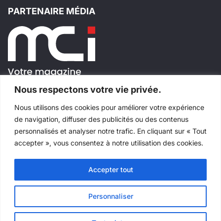
PARTENAIRE MÉDIA
Nous respectons votre vie privée.
Nous utilisons des cookies pour améliorer votre expérience
SUIVEZ-NOUS!
de navigation, diffuser des publicités ou des contenus
personnalisés et analyser notre trafic. En cliquant sur « Tout
accepter », vous consentez à notre utilisation des cookies.
Accepter tout
Tous droits réservés
©
Salons Industriels
Fait avec
par
Websimple
Personnaliser