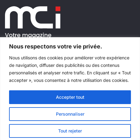
Nous respectons votre vie privée.
Nous utilisons des cookies pour améliorer votre expérience
SUIVEZ-NOUS!
de navigation, diffuser des publicités ou des contenus
personnalisés et analyser notre trafic. En cliquant sur « Tout
accepter », vous consentez à notre utilisation des cookies.
Accepter tout
Tous droits réservés
©
Salons Industriels
Fait avec
par
Websimple
Personnaliser
Tout rejeter