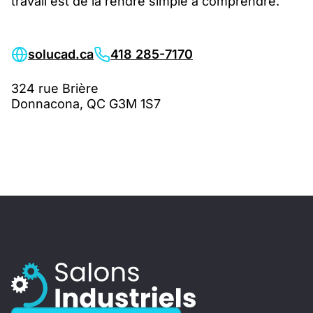
travail est de la rendre simple à comprendre.
solucad.ca
418 285-7170
324 rue Brière
Donnacona, QC G3M 1S7