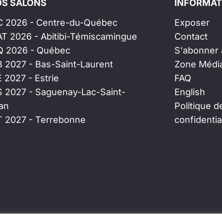
S SALONS
INFORMAT
C 2026 - Centre-du-Québec
Exposer
AT 2026 - Abitibi-Témiscamingue
Contact
Q 2026 - Québec
S'abonner à
B 2027 - Bas-Saint-Laurent
Zone Médi
E 2027 - Estrie
FAQ
S 2027 - Saguenay-Lac-Saint-
English
an
Politique d
T 2027 - Terrebonne
confidentia
ait avec
par
Websimple