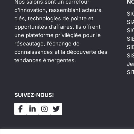
Nos salons sont un carrefour
NO
d’innovation, rassemblant acteurs
SI
clés, technologies de pointe et
SI
opportunités d’affaires. Ils offrent
SI
une plateforme privilégiée pour le
SI
réseautage, l’échange de
SI
connaissances et la découverte des
SI
tendances émergentes.
Je
SI
SUIVEZ-NOUS!
Tous droits réservés
©
Salons Industriels
F