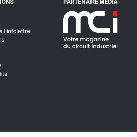
IONS
PARTENAIRE MÉDIA
 l’infolettre
as
e
lité