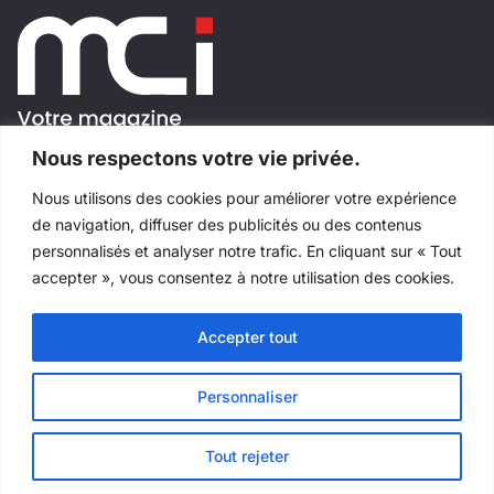
Nous respectons votre vie privée.
Nous utilisons des cookies pour améliorer votre expérience
SUIVEZ-NOUS!
de navigation, diffuser des publicités ou des contenus
personnalisés et analyser notre trafic. En cliquant sur « Tout
accepter », vous consentez à notre utilisation des cookies.
Accepter tout
Tous droits réservés
©
Salons Industriels
Fait avec
par
Websimple
Personnaliser
Tout rejeter