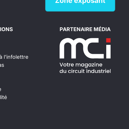
Zone exposant
IONS
PARTENAIRE MÉDIA
 l’infolettre
as
e
lité