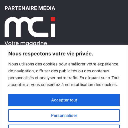
PARTENAIRE MÉDIA
Nous respectons votre vie privée.
Nous utilisons des cookies pour améliorer votre expérience
SUIVEZ-NOUS!
de navigation, diffuser des publicités ou des contenus
personnalisés et analyser notre trafic. En cliquant sur « Tout
accepter », vous consentez à notre utilisation des cookies.
Accepter tout
Tous droits réservés
©
Salons Industriels
Fait avec
par
Websimple
Personnaliser