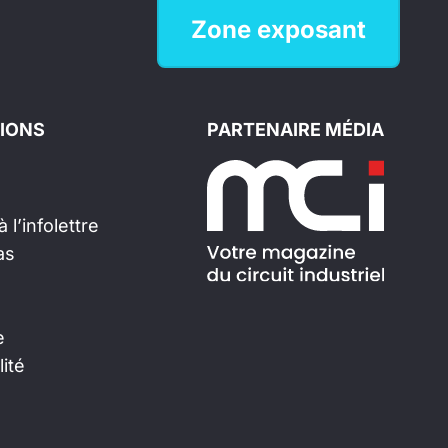
Zone exposant
IONS
PARTENAIRE MÉDIA
 l’infolettre
as
e
lité