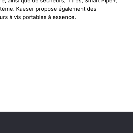
e, ainsi que de sécheurs, filtres, Smart Pipe+,
stème. Kaeser propose également des
rs à vis portables à essence.