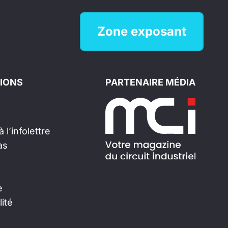
Zone exposant
IONS
PARTENAIRE MÉDIA
 l’infolettre
as
e
lité