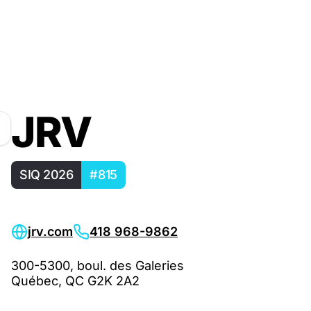
JRV
SIQ 2026
#815
jrv.com
418 968-9862
300-5300, boul. des Galeries
Québec, QC G2K 2A2