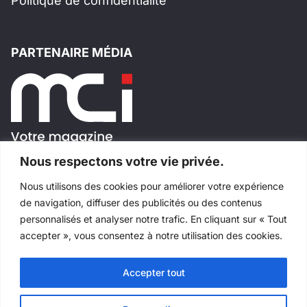
Politique de confidentialité
PARTENAIRE MÉDIA
Nous respectons votre vie privée.
Nous utilisons des cookies pour améliorer votre expérience
SUIVEZ-NOUS!
de navigation, diffuser des publicités ou des contenus
personnalisés et analyser notre trafic. En cliquant sur « Tout
accepter », vous consentez à notre utilisation des cookies.
Accepter tout
Tous droits réservés
©
Salons Industriels
Fait avec
par
Websimple