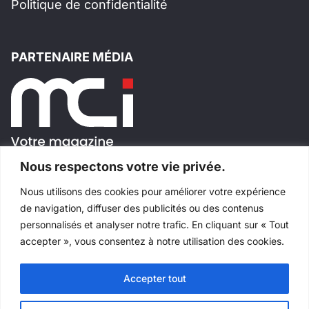
Politique de confidentialité
PARTENAIRE MÉDIA
Nous respectons votre vie privée.
Nous utilisons des cookies pour améliorer votre expérience
SUIVEZ-NOUS!
de navigation, diffuser des publicités ou des contenus
personnalisés et analyser notre trafic. En cliquant sur « Tout
accepter », vous consentez à notre utilisation des cookies.
Accepter tout
Tous droits réservés
©
Salons Industriels
Fait avec
par
Websimple