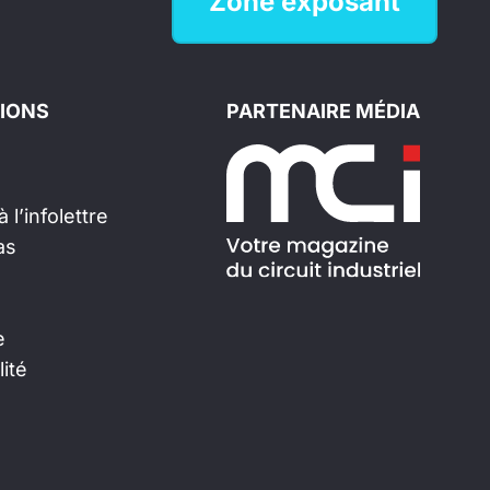
Zone exposant
IONS
PARTENAIRE MÉDIA
 l’infolettre
as
e
lité