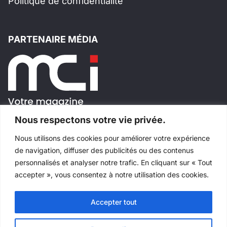
Politique de confidentialité
PARTENAIRE MÉDIA
Nous respectons votre vie privée.
Nous utilisons des cookies pour améliorer votre expérience
SUIVEZ-NOUS!
de navigation, diffuser des publicités ou des contenus
personnalisés et analyser notre trafic. En cliquant sur « Tout
accepter », vous consentez à notre utilisation des cookies.
Accepter tout
Tous droits réservés
©
Salons Industriels
Fait avec
par
Websimple