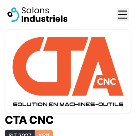
CTA CNC
SIT 2027
#511