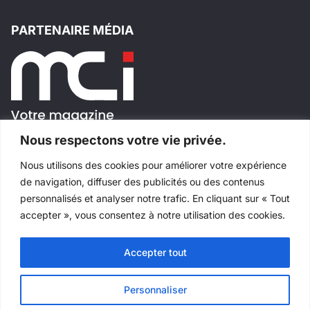
PARTENAIRE MÉDIA
Nous respectons votre vie privée.
Nous utilisons des cookies pour améliorer votre expérience
SUIVEZ-NOUS!
de navigation, diffuser des publicités ou des contenus
personnalisés et analyser notre trafic. En cliquant sur « Tout
accepter », vous consentez à notre utilisation des cookies.
Accepter tout
Tous droits réservés
©
Salons Industriels
Fait avec
par
Websimple
Personnaliser