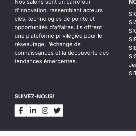
Nos salons sont un carrefour
NO
d’innovation, rassemblant acteurs
SI
clés, technologies de pointe et
SI
opportunités d’affaires. Ils offrent
SI
une plateforme privilégiée pour le
SI
réseautage, l’échange de
SI
connaissances et la découverte des
SI
tendances émergentes.
Je
SI
SUIVEZ-NOUS!
Tous droits réservés
©
Salons Industriels
F