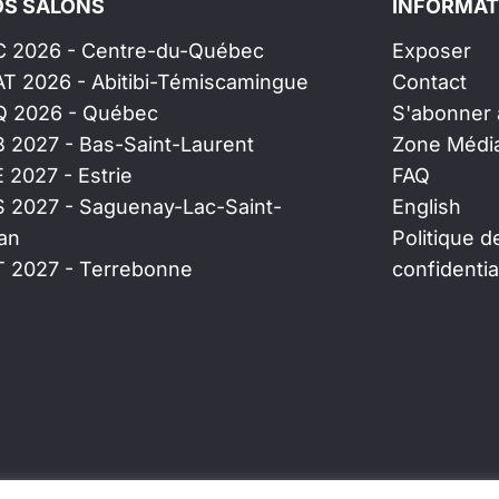
S SALONS
INFORMAT
C 2026 - Centre-du-Québec
Exposer
AT 2026 - Abitibi-Témiscamingue
Contact
Q 2026 - Québec
S'abonner à
B 2027 - Bas-Saint-Laurent
Zone Médi
E 2027 - Estrie
FAQ
S 2027 - Saguenay-Lac-Saint-
English
an
Politique d
T 2027 - Terrebonne
confidentia
ait avec
par
Websimple