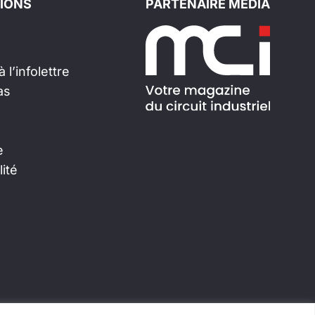
IONS
PARTENAIRE MÉDIA
 l’infolettre
as
e
lité