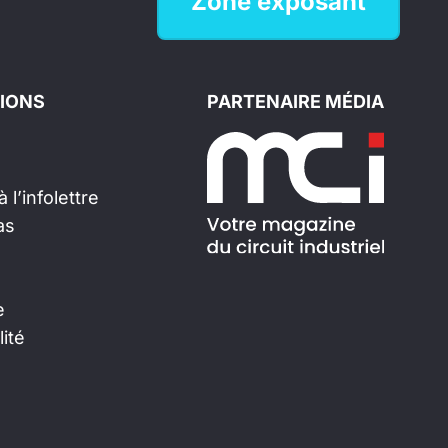
Zone exposant
IONS
PARTENAIRE MÉDIA
 l’infolettre
as
e
lité